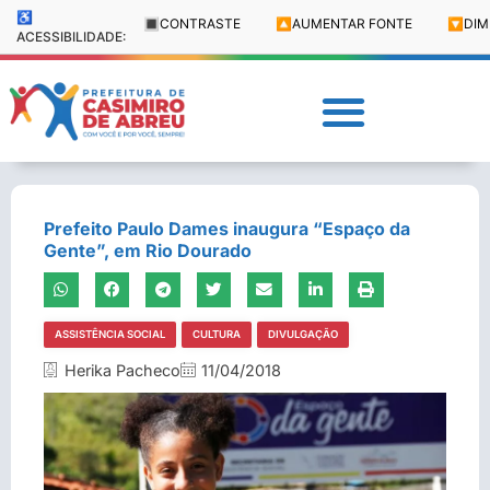
♿
🔳
CONTRASTE
🔼
AUMENTAR FONTE
🔽
DIM
ACESSIBILIDADE:
Prefeito Paulo Dames inaugura “Espaço da
Gente”, em Rio Dourado
ASSISTÊNCIA SOCIAL
CULTURA
DIVULGAÇÃO
Herika Pacheco
11/04/2018