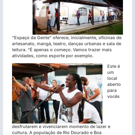
“Espaço da Gente” oferece, inicialmente, oficinas de
artesanato, mangá, teatro, danças urbanas e sala de
leitura. “É apenas o começo. Vamos trazer mais
atividades, como esporte por exemplo.
Este é
um
local
aberto
para
vocês
desfrutarem e vivenciarem momento de lazer e
cultura. A população de Rio Dourado e Boa