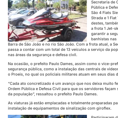
Secretaria de
Pública e Defes
São 4 Fiats Sie
Strada e 1 Fiat
destes, tamb
a frota 1 Jet-sk
garantir a seg
banhistas nas 
Barra de São João e no rio São João. Com a frota atual, a Se
passa a contar com um total de 13 veículos a serviço da po
nas áreas da segurança e defesa civil.
Na ocasião, o prefeito Paulo Dames, assim como o vice-pre
segurança pública, como a instalação das centrais de vid
o Proeis, no qual os policiais militares atuam em seus dias
“Cada ato concretizado é um avanço que nos deixa muito fe
Ordem Pública e Defesa Civil para que os servidores façam
da população”, ressaltou o prefeito Paulo Dames.
As viaturas já estão emplacadas e totalmente preparadas par
instalação de equipamentos de sinalização com giroflex.
Participaram d