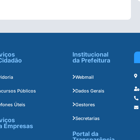
viços
Institucional
Cidadão
da Prefeitura
idoria
Webmail
cursos Públicos
Dados Gerais
efones Úteis
Gestores
Secretarias
viços
a Empresas
Portal da
Transparência