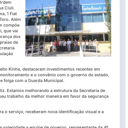
Ordem
a Civil.
na, 1 Fiat
 Toro. Além
ém compõe
i, que vai
urança dos
praias de
cretaria
pulação
feito Kinha, destacaram investimentos recentes em
eomonitoramento e o convênio com o governo do estado,
 de folga com a Guarda Municipal.
liz. Estamos melhorando a estrutura da Secretaria de
 seu trabalho da melhor maneira em favor da segurança
a o serviço, receberam nova identificação visual e a
a solenidade a equipe de governo, representante da 4ª