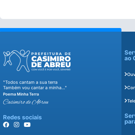
Ser
ao 
Ouv
"Todos cantam a sua terra
Con
Também vou cantar a minha..."
Poema Minha Terra
Tel
Casimiro de Abreu
Ser
Redes sociais
par