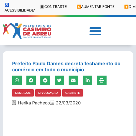
♿
🔳
CONTRASTE
🔼
AUMENTAR FONTE
🔽
DIM
ACESSIBILIDADE:
Prefeito Paulo Dames decreta fechamento do
comércio em todo o município
DESTAQUE
DIVULGAÇÃO
GABINETE
Herika Pacheco
22/03/2020