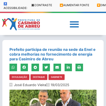
♿
🔳
CONTRASTE
🔼
AUMENTAR FONTE
🔽
DIM
ACESSIBILIDADE:
Prefeito participa de reunião na sede da Enel e
cobra melhorias no fornecimento de energia
para Casimiro de Abreu
DIVULGAÇÃO
DESTAQUE
GABINETE
José Eduardo Vieira
19/03/2025