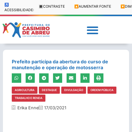
♿
🔳
CONTRASTE
🔼
AUMENTAR FONTE
🔽
DIM
ACESSIBILIDADE:
Prefeito participa da abertura do curso de
manutenção e operação de motosserra
AGRICULTURA
DESTAQUE
DIVULGAÇÃO
ORDEM PÚBLICA
TRABALHO E RENDA
Erika Enne
17/03/2021