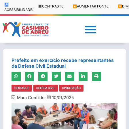
♿
🔳
CONTRASTE
🔼
AUMENTAR FONTE
🔽
DIM
ACESSIBILIDADE:
Prefeito em exercício recebe representantes
da Defesa Civil Estadual
DESTAQUE
DEFESA CIVIL
DIVULGAÇÃO
Mara Contildes
10/01/2025