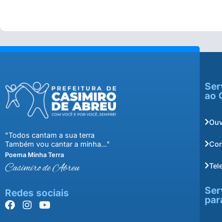
Ser
ao 
Ouv
"Todos cantam a sua terra
Con
Também vou cantar a minha..."
Poema Minha Terra
Tel
Casimiro de Abreu
Ser
Redes sociais
par