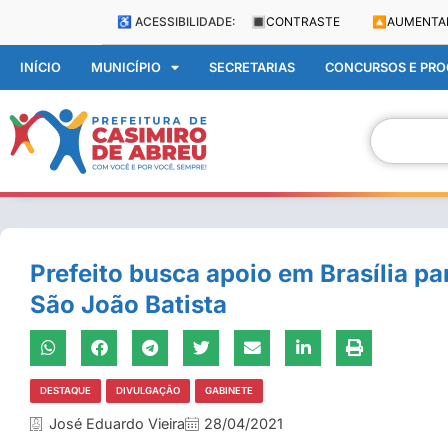
♿ ACESSIBILIDADE:
🔳
CONTRASTE
🔼
AUMENTA
INÍCIO
MUNICÍPIO
SECRETARIAS
CONCURSOS E PROC
Prefeito busca apoio em Brasília p
São João Batista
DESTAQUE
DIVULGAÇÃO
GABINETE
José Eduardo Vieira
28/04/2021