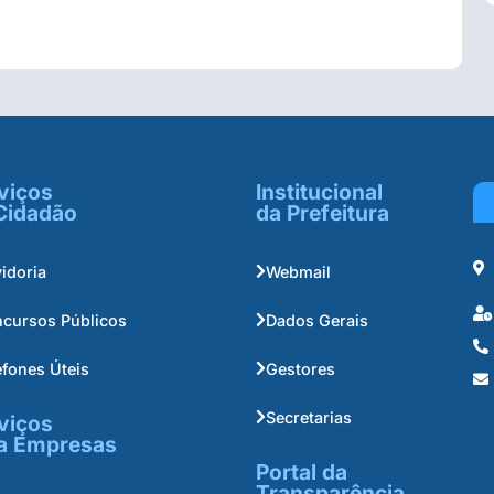
viços
Institucional
Cidadão
da Prefeitura
idoria
Webmail
cursos Públicos
Dados Gerais
efones Úteis
Gestores
Secretarias
viços
a Empresas
Portal da
Transparência