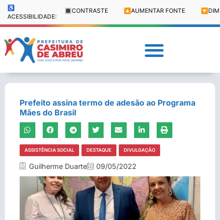
♿
🔳
CONTRASTE
🔼
AUMENTAR FONTE
🔽
DIM
ACESSIBILIDADE:
Prefeito assina termo de adesão ao Programa
Mães do Brasil
ASSISTÊNCIA SOCIAL
DESTAQUE
DIVULGAÇÃO
Guilherme Duarte
09/05/2022