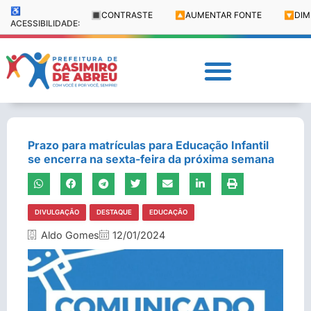
♿
🔳
CONTRASTE
🔼
AUMENTAR FONTE
🔽
DIM
ACESSIBILIDADE:
Prazo para matrículas para Educação Infantil
se encerra na sexta-feira da próxima semana
DIVULGAÇÃO
DESTAQUE
EDUCAÇÃO
Aldo Gomes
12/01/2024