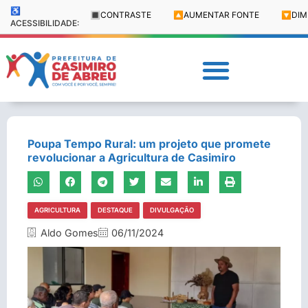
♿
🔳
CONTRASTE
🔼
AUMENTAR FONTE
🔽
DIM
ACESSIBILIDADE:
Poupa Tempo Rural: um projeto que promete
revolucionar a Agricultura de Casimiro
AGRICULTURA
DESTAQUE
DIVULGAÇÃO
Aldo Gomes
06/11/2024