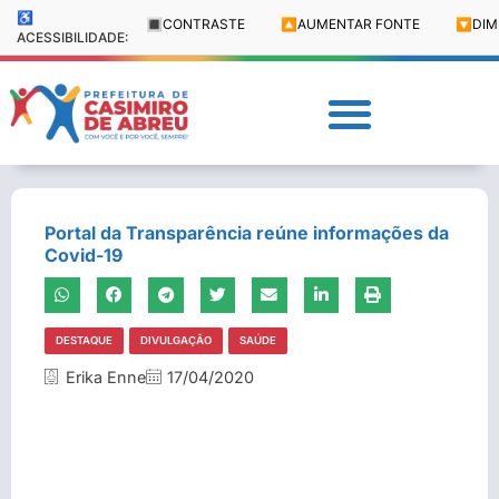
♿
🔳
CONTRASTE
🔼
AUMENTAR FONTE
🔽
DIM
ACESSIBILIDADE:
Portal da Transparência reúne informações da
Covid-19
DESTAQUE
DIVULGAÇÃO
SAÚDE
Erika Enne
17/04/2020