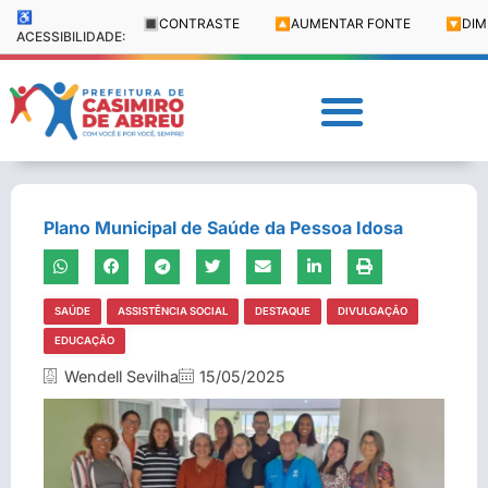
♿
🔳
CONTRASTE
🔼
AUMENTAR FONTE
🔽
DIM
ACESSIBILIDADE:
Plano Municipal de Saúde da Pessoa Idosa
SAÚDE
ASSISTÊNCIA SOCIAL
DESTAQUE
DIVULGAÇÃO
EDUCAÇÃO
Wendell Sevilha
15/05/2025