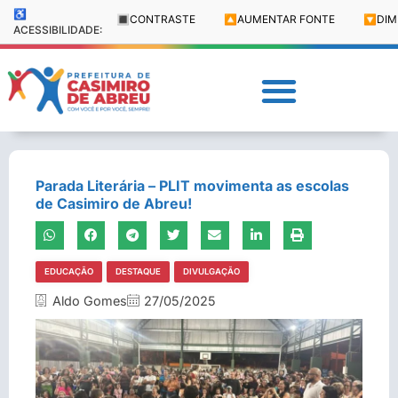
♿
🔳
CONTRASTE
🔼
AUMENTAR FONTE
🔽
DIM
ACESSIBILIDADE:
Parada Literária – PLIT movimenta as escolas
de Casimiro de Abreu!
EDUCAÇÃO
DESTAQUE
DIVULGAÇÃO
Aldo Gomes
27/05/2025