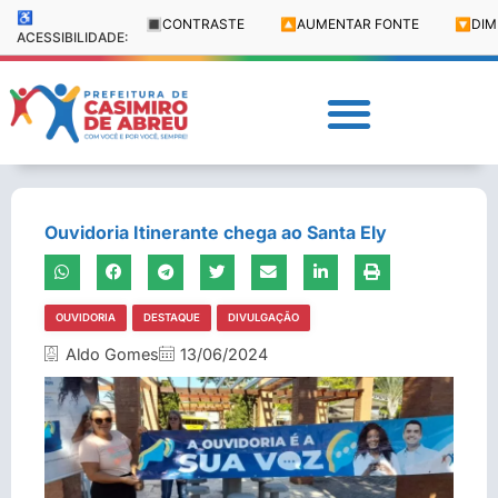
♿
🔳
CONTRASTE
🔼
AUMENTAR FONTE
🔽
DIM
ACESSIBILIDADE:
Ouvidoria Itinerante chega ao Santa Ely
OUVIDORIA
DESTAQUE
DIVULGAÇÃO
Aldo Gomes
13/06/2024