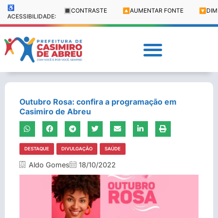
♿
🔳
CONTRASTE
🔼
AUMENTAR FONTE
🔽
DIM
ACESSIBILIDADE:
Outubro Rosa: confira a programação em
Casimiro de Abreu
DESTAQUE
DIVULGAÇÃO
SAÚDE
Aldo Gomes
18/10/2022