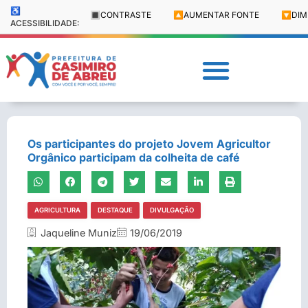
♿
🔳
CONTRASTE
🔼
AUMENTAR FONTE
🔽
DIM
ACESSIBILIDADE:
Os participantes do projeto Jovem Agricultor
Orgânico participam da colheita de café
AGRICULTURA
DESTAQUE
DIVULGAÇÃO
Jaqueline Muniz
19/06/2019