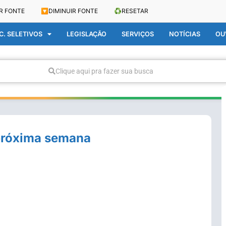
R FONTE
🔽
DIMINUIR FONTE
♻️
RESETAR
. SELETIVOS
LEGISLAÇÃO
SERVIÇOS
NOTÍCIAS
OU
Clique aqui pra fazer sua busca
 próxima semana