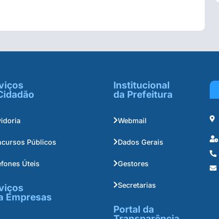
viços
Institucional
Cidadão
da Prefeitura
idoria
Webmail
cursos Públicos
Dados Gerais
efones Úteis
Gestores
Secretarias
viços
a Empresas
Portal da
Transparência