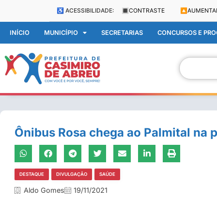
♿ ACESSIBILIDADE:
🔳
CONTRASTE
🔼
AUMENTA
INÍCIO
MUNICÍPIO
SECRETARIAS
CONCURSOS E PROC
Ônibus Rosa chega ao Palmital na
DESTAQUE
DIVULGAÇÃO
SAÚDE
Aldo Gomes
19/11/2021