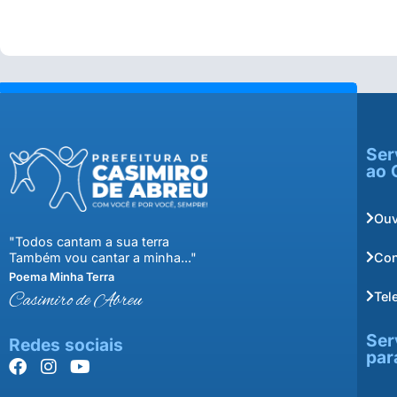
Ser
ao 
Ouv
"Todos cantam a sua terra
Con
Também vou cantar a minha..."
Poema Minha Terra
Tel
Casimiro de Abreu
Ser
Redes sociais
par