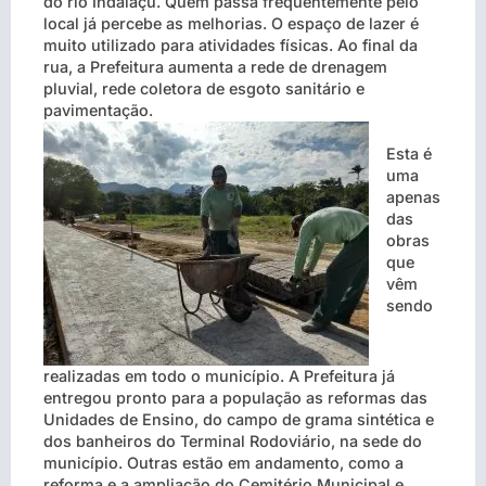
do rio Indaiaçu. Quem passa frequentemente pelo
local já percebe as melhorias. O espaço de lazer é
muito utilizado para atividades físicas. Ao final da
rua, a Prefeitura aumenta a rede de drenagem
pluvial, rede coletora de esgoto sanitário e
pavimentação.
Esta é
uma
apenas
das
obras
que
vêm
sendo
realizadas em todo o município. A Prefeitura já
entregou pronto para a população as reformas das
Unidades de Ensino, do campo de grama sintética e
dos banheiros do Terminal Rodoviário, na sede do
município. Outras estão em andamento, como a
reforma e a ampliação do Cemitério Municipal e