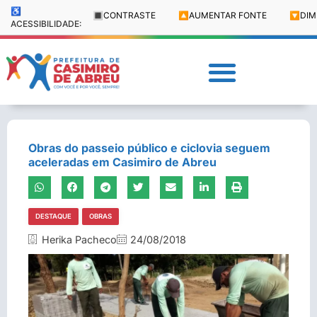
♿
🔳
CONTRASTE
🔼
AUMENTAR FONTE
🔽
DIM
ACESSIBILIDADE:
Obras do passeio público e ciclovia seguem
aceleradas em Casimiro de Abreu
DESTAQUE
OBRAS
Herika Pacheco
24/08/2018