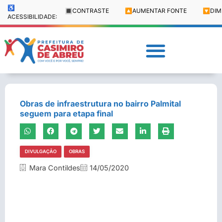
♿
🔳
CONTRASTE
🔼
AUMENTAR FONTE
🔽
DIM
ACESSIBILIDADE:
Obras de infraestrutura no bairro Palmital
seguem para etapa final
DIVULGAÇÃO
OBRAS
Mara Contildes
14/05/2020