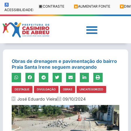
♿
🔳
CONTRASTE
🔼
AUMENTAR FONTE
🔽
DIM
ACESSIBILIDADE:
Obras de drenagem e pavimentação do bairro
Praia Santa Irene seguem avançando
DESTAQUE
DIVULGAÇÃO
OBRAS
UNCATEGORIZED
José Eduardo Vieira
09/10/2024