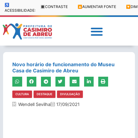
♿
🔳
CONTRASTE
🔼
AUMENTAR FONTE
🔽
DIM
ACESSIBILIDADE:
Novo horário de funcionamento do Museu
Casa de Casimiro de Abreu
CULTURA
DESTAQUE
DIVULGAÇÃO
Wendell Sevilha
17/09/2021