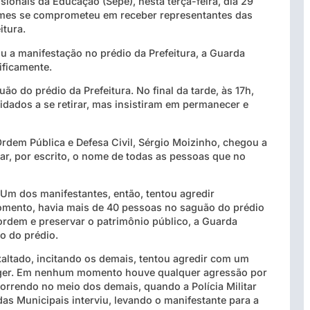
sionais da Educação (Sepe), nesta terça-feira, dia 29
ames se comprometeu em receber representantes das
itura.
 a manifestação no prédio da Prefeitura, a Guarda
ficamente.
 do prédio da Prefeitura. No final da tarde, às 17h,
dados a se retirar, mas insistiram em permanecer e
Ordem Pública e Defesa Civil, Sérgio Moizinho, chegou a
ar, por escrito, o nome de todas as pessoas que no
Um dos manifestantes, então, tentou agredir
momento, havia mais de 40 pessoas no saguão do prédio
ordem e preservar o patrimônio público, a Guarda
ro do prédio.
xaltado, incitando os demais, tentou agredir com um
eger. Em nenhum momento houve qualquer agressão por
correndo no meio dos demais, quando a Polícia Militar
as Municipais interviu, levando o manifestante para a