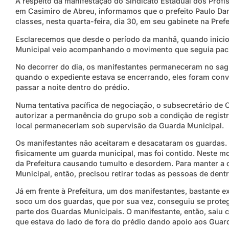
A respeito da manifestação do Sindicato Estadual dos Profis
em Casimiro de Abreu, informamos que o prefeito Paulo D
classes, nesta quarta-feira, dia 30, em seu gabinete na Prefe
Esclarecemos que desde o período da manhã, quando iniciou
Municipal veio acompanhando o movimento que seguia paci
No decorrer do dia, os manifestantes permaneceram no saguão
quando o expediente estava se encerrando, eles foram convi
passar a noite dentro do prédio.
Numa tentativa pacífica de negociação, o subsecretário de 
autorizar a permanência do grupo sob a condição de registr
local permaneceriam sob supervisão da Guarda Municipal.
Os manifestantes não aceitaram e desacataram os guardas. 
fisicamente um guarda municipal, mas foi contido. Neste 
da Prefeitura causando tumulto e desordem. Para manter a 
Municipal, então, precisou retirar todas as pessoas de dent
Já em frente à Prefeitura, um dos manifestantes, bastante e
soco um dos guardas, que por sua vez, conseguiu se prot
parte dos Guardas Municipais. O manifestante, então, saiu 
que estava do lado de fora do prédio dando apoio aos Guard