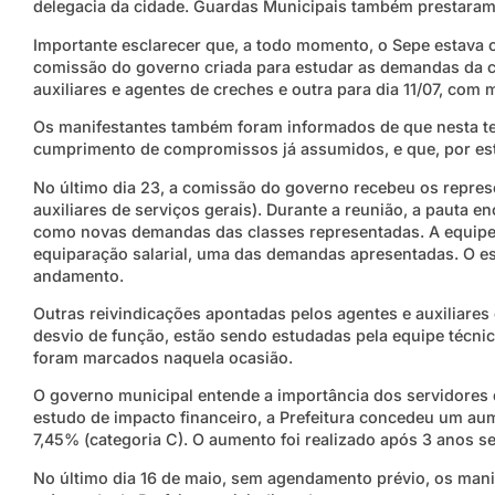
delegacia da cidade. Guardas Municipais também prestara
Importante esclarecer que, a todo momento, o Sepe estava 
comissão do governo criada para estudar as demandas da ca
auxiliares e agentes de creches e outra para dia 11/07, com 
Os manifestantes também foram informados de que nesta ter
cumprimento de compromissos já assumidos, e que, por est
No último dia 23, a comissão do governo recebeu os represe
auxiliares de serviços gerais). Durante a reunião, a pauta 
como novas demandas das classes representadas. A equipe
equiparação salarial, uma das demandas apresentadas. O es
andamento.
Outras reivindicações apontadas pelos agentes e auxiliares
desvio de função, estão sendo estudadas pela equipe técni
foram marcados naquela ocasião.
O governo municipal entende a importância dos servidores 
estudo de impacto financeiro, a Prefeitura concedeu um aum
7,45% (categoria C). O aumento foi realizado após 3 anos s
No último dia 16 de maio, sem agendamento prévio, os mani