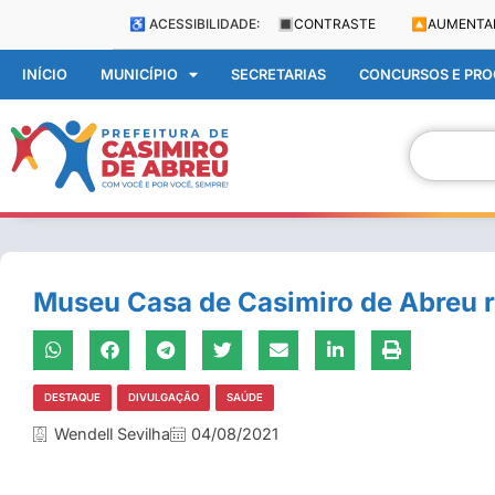
♿ ACESSIBILIDADE:
🔳
CONTRASTE
🔼
AUMENTA
INÍCIO
MUNICÍPIO
SECRETARIAS
CONCURSOS E PROC
Museu Casa de Casimiro de Abreu r
DESTAQUE
DIVULGAÇÃO
SAÚDE
Wendell Sevilha
04/08/2021