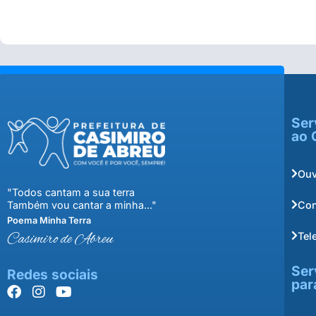
Ser
ao 
Ouv
"Todos cantam a sua terra
Con
Também vou cantar a minha..."
Poema Minha Terra
Tel
Casimiro de Abreu
Ser
Redes sociais
par