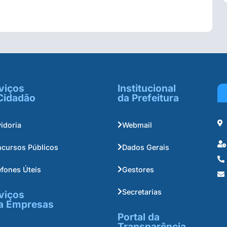
viços
Institucional
Cidadão
da Prefeitura
idoria
Webmail
cursos Públicos
Dados Gerais
efones Úteis
Gestores
Secretarias
viços
a Empresas
Portal da
Transparência