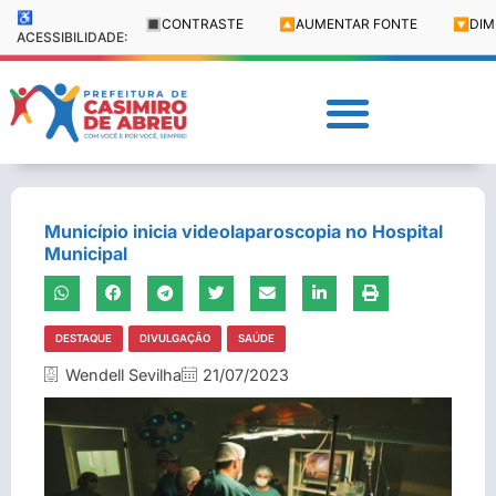
♿
🔳
CONTRASTE
🔼
AUMENTAR FONTE
🔽
DIM
ACESSIBILIDADE:
Município inicia videolaparoscopia no Hospital
Municipal
DESTAQUE
DIVULGAÇÃO
SAÚDE
Wendell Sevilha
21/07/2023