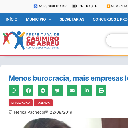
♿ ACESSIBILIDADE:
🔳
CONTRASTE
🔼
AUMENTA
INÍCIO
MUNICÍPIO
SECRETARIAS
CONCURSOS E PROC
Menos burocracia, mais empresas l
DIVULGAÇÃO
FAZENDA
Herika Pacheco
22/08/2019