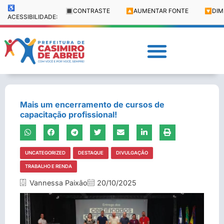
♿
🔳
CONTRASTE
🔼
AUMENTAR FONTE
🔽
DIM
ACESSIBILIDADE:
Mais um encerramento de cursos de
capacitação profissional!
UNCATEGORIZED
DESTAQUE
DIVULGAÇÃO
TRABALHO E RENDA
Vannessa Paixão
20/10/2025