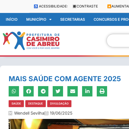
♿ ACESSIBILIDADE:
🔳
CONTRASTE
🔼
AUMENTA
INÍCIO
MUNICÍPIO
SECRETARIAS
CONCURSOS E PROC
MAIS SAÚDE COM AGENTE 2025
SAÚDE
DESTAQUE
DIVULGAÇÃO
Wendell Sevilha
19/06/2025