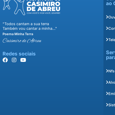
ao 
Ouv
"Todos cantam a sua terra
Con
Também vou cantar a minha..."
Poema Minha Terra
Tel
Casimiro de Abreu
Ser
Redes sociais
par
Nfs
Alv
Emi
Sis