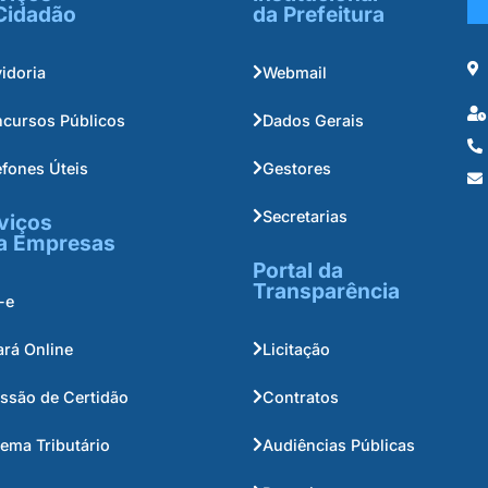
Cidadão
da Prefeitura
idoria
Webmail
cursos Públicos
Dados Gerais
efones Úteis
Gestores
Secretarias
viços
a Empresas
Portal da
Transparência
-e
ará Online
Licitação
ssão de Certidão
Contratos
tema Tributário
Audiências Públicas