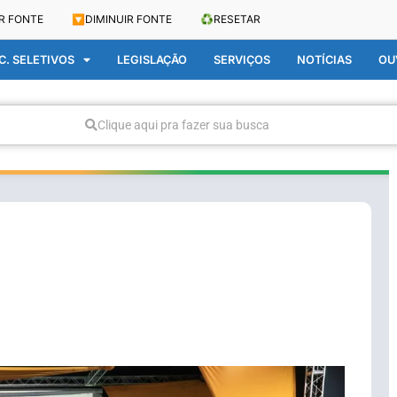
R FONTE
🔽
DIMINUIR FONTE
♻️
RESETAR
. SELETIVOS
LEGISLAÇÃO
SERVIÇOS
NOTÍCIAS
OU
Clique aqui pra fazer sua busca