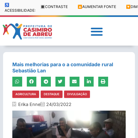
♿
🔳
CONTRASTE
🔼
AUMENTAR FONTE
🔽
DIM
ACESSIBILIDADE:
Mais melhorias para o a comunidade rural
Sebastião Lan
AGRICULTURA
DESTAQUE
DIVULGAÇÃO
Erika Enne
24/03/2022