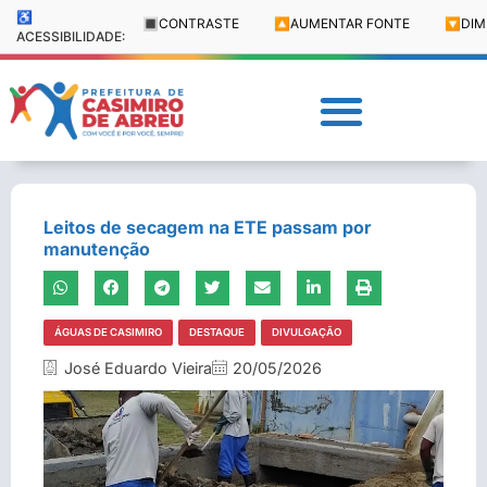
♿
🔳
CONTRASTE
🔼
AUMENTAR FONTE
🔽
DIM
ACESSIBILIDADE:
Leitos de secagem na ETE passam por
manutenção
ÁGUAS DE CASIMIRO
DESTAQUE
DIVULGAÇÃO
José Eduardo Vieira
20/05/2026