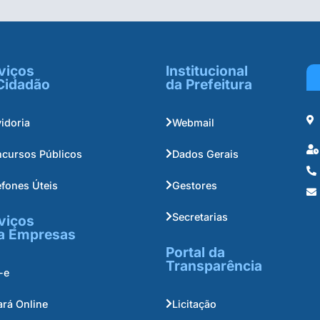
viços
Institucional
Cidadão
da Prefeitura
idoria
Webmail
cursos Públicos
Dados Gerais
efones Úteis
Gestores
Secretarias
viços
a Empresas
Portal da
Transparência
-e
ará Online
Licitação