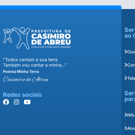
Ser
ao 
Ouv
"Todos cantam a sua terra
Con
Também vou cantar a minha..."
Poema Minha Terra
Tel
Casimiro de Abreu
Ser
Redes sociais
par
Nfs
Alv