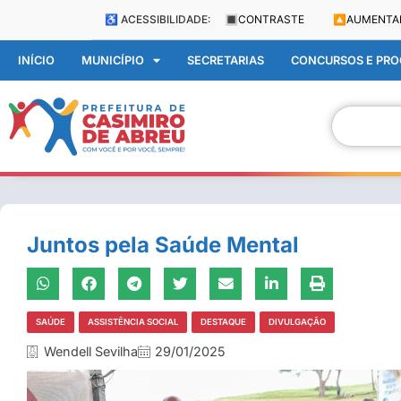
♿ ACESSIBILIDADE:
🔳
CONTRASTE
🔼
AUMENTA
INÍCIO
MUNICÍPIO
SECRETARIAS
CONCURSOS E PROC
Juntos pela Saúde Mental
SAÚDE
ASSISTÊNCIA SOCIAL
DESTAQUE
DIVULGAÇÃO
Wendell Sevilha
29/01/2025