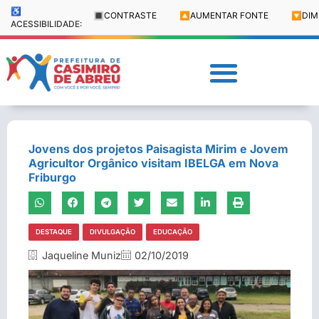
♿
🔳
CONTRASTE
🔼
AUMENTAR FONTE
🔽
DIM
ACESSIBILIDADE:
Jovens dos projetos Paisagista Mirim e Jovem
Agricultor Orgânico visitam IBELGA em Nova
Friburgo
DESTAQUE
DIVULGAÇÃO
EDUCAÇÃO
Jaqueline Muniz
02/10/2019