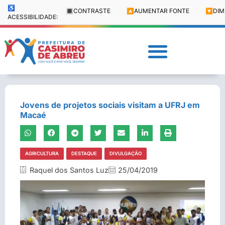
♿
🔳
CONTRASTE
🔼
AUMENTAR FONTE
🔽
DIM
ACESSIBILIDADE:
Jovens de projetos sociais visitam a UFRJ em
Macaé
AGRICULTURA
DESTAQUE
DIVULGAÇÃO
Raquel dos Santos Luz
25/04/2019