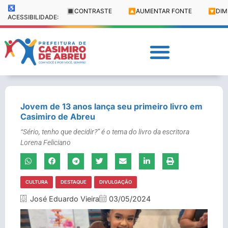
♿
🔳
CONTRASTE
🔼
AUMENTAR FONTE
🔽
DIM
ACESSIBILIDADE:
Jovem de 13 anos lança seu primeiro livro em
Casimiro de Abreu
“Sério, tenho que decidir?” é o tema do livro da escritora
Lorena Feliciano
CULTURA
DESTAQUE
DIVULGAÇÃO
José Eduardo Vieira
03/05/2024