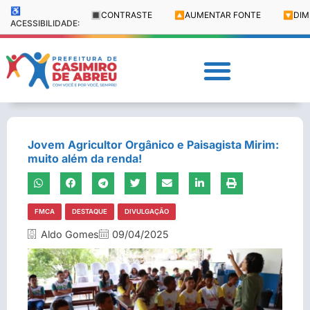
♿
🔳
CONTRASTE
🔼
AUMENTAR FONTE
🔽
DIM
ACESSIBILIDADE:
Jovem Agricultor Orgânico e Paisagista Mirim:
muito além da renda!
FMCA
DESTAQUE
DIVULGAÇÃO
Aldo Gomes
09/04/2025