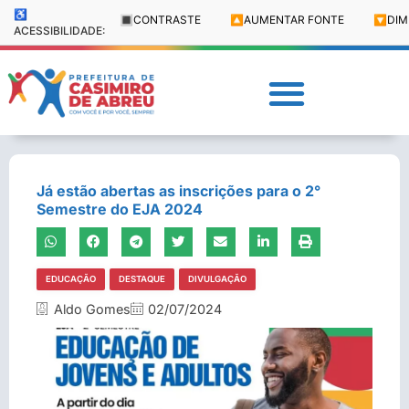
♿
🔳
CONTRASTE
🔼
AUMENTAR FONTE
🔽
DIM
ACESSIBILIDADE:
Já estão abertas as inscrições para o 2°
Semestre do EJA 2024
EDUCAÇÃO
DESTAQUE
DIVULGAÇÃO
Aldo Gomes
02/07/2024