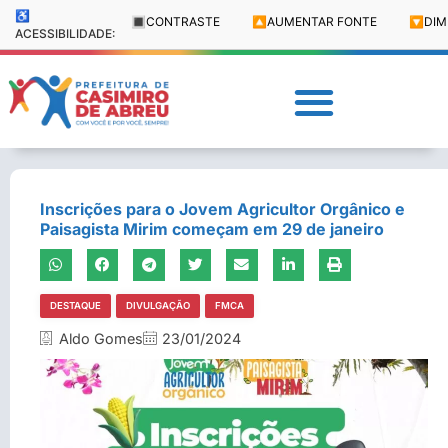
♿
🔳
CONTRASTE
🔼
AUMENTAR FONTE
🔽
DIM
ACESSIBILIDADE:
Inscrições para o Jovem Agricultor Orgânico e
Paisagista Mirim começam em 29 de janeiro
DESTAQUE
DIVULGAÇÃO
FMCA
Aldo Gomes
23/01/2024