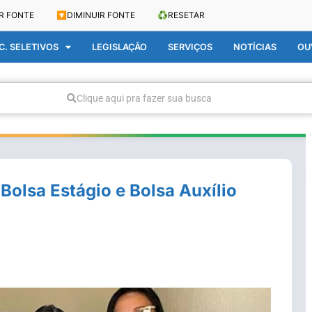
R FONTE
🔽
DIMINUIR FONTE
♻️
RESETAR
. SELETIVOS
LEGISLAÇÃO
SERVIÇOS
NOTÍCIAS
OU
Clique aqui pra fazer sua busca
 Bolsa Estágio e Bolsa Auxílio