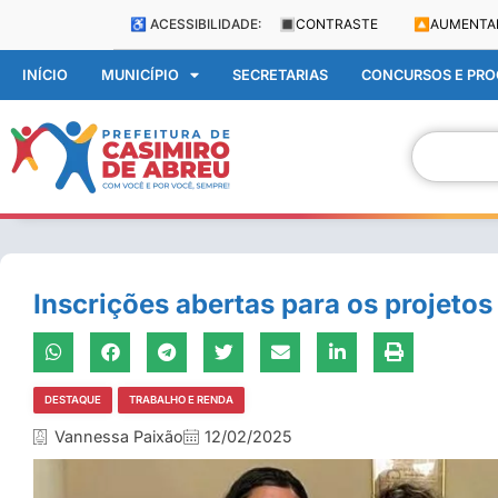
♿ ACESSIBILIDADE:
🔳
CONTRASTE
🔼
AUMENTA
INÍCIO
MUNICÍPIO
SECRETARIAS
CONCURSOS E PROC
Inscrições abertas para os projetos
DESTAQUE
TRABALHO E RENDA
Vannessa Paixão
12/02/2025