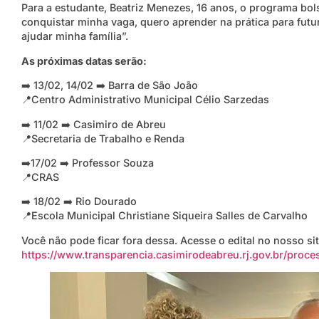
Para a estudante, Beatriz Menezes, 16 anos, o programa bolsa
conquistar minha vaga, quero aprender na prática para fut
ajudar minha família”.
As próximas datas serão:
➡️ 13/02, 14/02 ➡️ Barra de São João
📍Centro Administrativo Municipal Célio Sarzedas
➡️ 11/02 ➡️ Casimiro de Abreu
📍Secretaria de Trabalho e Renda
➡️17/02 ➡️ Professor Souza
📍CRAS
➡️ 18/02 ➡️ Rio Dourado
📍Escola Municipal Christiane Siqueira Salles de Carvalho
Você não pode ficar fora dessa. Acesse o edital no nosso site
https://www.transparencia.casimirodeabreu.rj.gov.br/pro