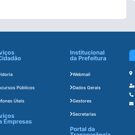
viços
Institucional
Cidadão
da Prefeitura
idoria
Webmail
cursos Públicos
Dados Gerais
efones Úteis
Gestores
Secretarias
viços
a Empresas
Portal da
Transparência