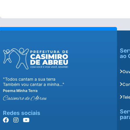
Ser
ao 
Ouv
"Todos cantam a sua terra
Con
Também vou cantar a minha..."
Poema Minha Terra
Tel
Casimiro de Abreu
Ser
Redes sociais
par