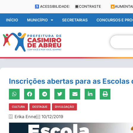
♿ ACESSIBILIDADE:
🔳
CONTRASTE
🔼
AUMENTA
INÍCIO
MUNICÍPIO
SECRETARIAS
CONCURSOS E PROC
Inscrições abertas para as Escolas
CULTURA
DESTAQUE
DIVULGAÇÃO
Erika Enne
10/12/2019