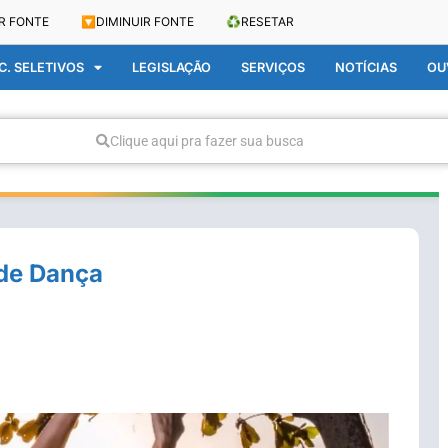
R FONTE
🔽
DIMINUIR FONTE
♻️
RESETAR
. SELETIVOS
LEGISLAÇÃO
SERVIÇOS
NOTÍCIAS
OU
Clique aqui pra fazer sua busca
 de Dança