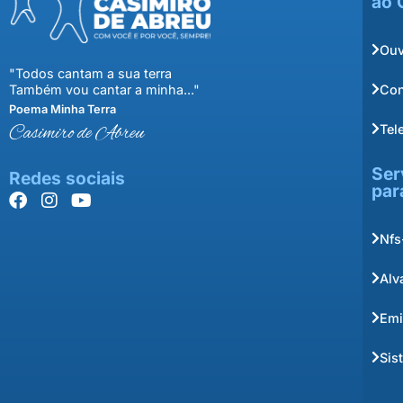
ao 
Ouv
"Todos cantam a sua terra
Con
Também vou cantar a minha..."
Poema Minha Terra
Tel
Casimiro de Abreu
Ser
Redes sociais
par
Nfs
Alv
Emi
Sis