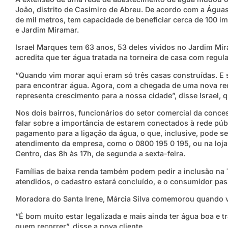
João, distrito de Casimiro de Abreu. De acordo com a Águas
de mil metros, tem capacidade de beneficiar cerca de 100 im
e Jardim Miramar.
Israel Marques tem 63 anos, 53 deles vividos no Jardim Mir
acredita que ter água tratada na torneira de casa com regu
“Quando vim morar aqui eram só três casas construídas. E 
para encontrar água. Agora, com a chegada de uma nova rede,
representa crescimento para a nossa cidade”, disse Israel, q
Nos dois bairros, funcionários do setor comercial da conce
falar sobre a importância de estarem conectados à rede pú
pagamento para a ligação da água, o que, inclusive, pode ser
atendimento da empresa, como o 0800 195 0 195, ou na loja 
Centro, das 8h às 17h, de segunda a sexta-feira.
Famílias de baixa renda também podem pedir a inclusão na T
atendidos, o cadastro estará concluído, e o consumidor pass
Moradora do Santa Irene, Márcia Silva comemorou quando v
“É bom muito estar legalizada e mais ainda ter água boa e 
quem recorrer”, disse a nova cliente.