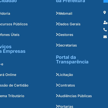
Cidadão
da Prefeitura
idoria
Webmail
cursos Públicos
Dados Gerais
efones Úteis
Gestores
Secretarias
viços
a Empresas
Portal da
Transparência
-e
ará Online
Licitação
ssão de Certidão
Contratos
tema Tributário
Audiências Públicas
Portarias