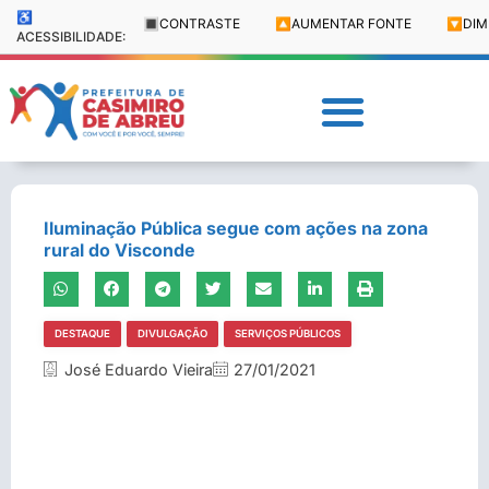
♿
🔳
CONTRASTE
🔼
AUMENTAR FONTE
🔽
DIM
ACESSIBILIDADE:
Iluminação Pública segue com ações na zona
rural do Visconde
DESTAQUE
DIVULGAÇÃO
SERVIÇOS PÚBLICOS
José Eduardo Vieira
27/01/2021