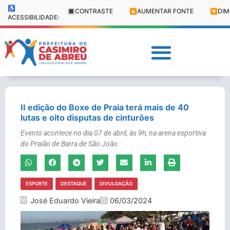
♿
🔳
CONTRASTE
🔼
AUMENTAR FONTE
🔽
DIM
ACESSIBILIDADE:
II edição do Boxe de Praia terá mais de 40
lutas e oito disputas de cinturões
Evento acontece no dia 07 de abril, às 9h, na arena esportiva
do Praião de Barra de São João
ESPORTE
DESTAQUE
DIVULGAÇÃO
José Eduardo Vieira
06/03/2024