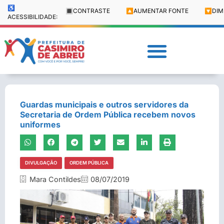
♿
🔳
CONTRASTE
🔼
AUMENTAR FONTE
🔽
DIM
ACESSIBILIDADE:
Guardas municipais e outros servidores da
Secretaria de Ordem Pública recebem novos
uniformes
DIVULGAÇÃO
ORDEM PÚBLICA
Mara Contildes
08/07/2019