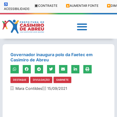
♿
🔳
CONTRASTE
🔼
AUMENTAR FONTE
🔽
DIM
ACESSIBILIDADE:
Governador inaugura polo da Faetec em
Casimiro de Abreu
DESTAQUE
DIVULGAÇÃO
GABINETE
Mara Contildes
15/09/2021