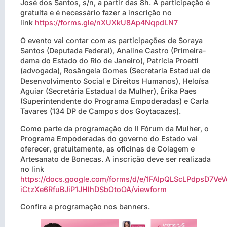
José dos Santos, s/n, a partir das 8h. A participação é
gratuita e é necessário fazer a inscrição no
link
https://forms.gle/nXUXkU8Ap4NqpdLN7
O evento vai contar com as participações de Soraya
Santos (Deputada Federal), Analine Castro (Primeira-
dama do Estado do Rio de Janeiro), Patrícia Proetti
(advogada), Rosângela Gomes (Secretaria Estadual de
Desenvolvimento Social e Direitos Humanos), Heloísa
Aguiar (Secretária Estadual da Mulher), Érika Paes
(Superintendente do Programa Empoderadas) e Carla
Tavares (134 DP de Campos dos Goytacazes).
Como parte da programação do II Fórum da Mulher, o
Programa Empoderadas do governo do Estado vai
oferecer, gratuitamente, as oficinas de Colagem e
Artesanato de Bonecas. A inscrição deve ser realizada
no link
https://docs.google.com/forms/d/e/1FAIpQLScLPdpsD7Ve
iCtzXe6RfuBJiP1JHlhDSbOtoOA/viewform
Confira a programação nos banners.