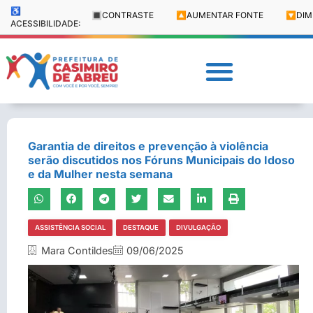
♿
🔳
CONTRASTE
🔼
AUMENTAR FONTE
🔽
DIM
ACESSIBILIDADE:
Garantia de direitos e prevenção à violência
serão discutidos nos Fóruns Municipais do Idoso
e da Mulher nesta semana
ASSISTÊNCIA SOCIAL
DESTAQUE
DIVULGAÇÃO
Mara Contildes
09/06/2025