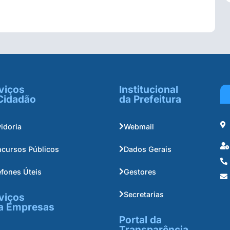
viços
Institucional
Cidadão
da Prefeitura
idoria
Webmail
cursos Públicos
Dados Gerais
efones Úteis
Gestores
Secretarias
viços
a Empresas
Portal da
Transparência