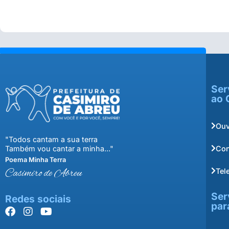
Ser
ao 
Ouv
"Todos cantam a sua terra
Con
Também vou cantar a minha..."
Poema Minha Terra
Tel
Casimiro de Abreu
Ser
Redes sociais
par