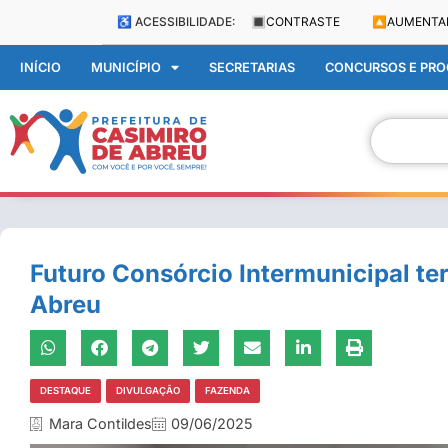
♿ ACESSIBILIDADE:
🔳
CONTRASTE
🔼
AUMENTA
INÍCIO
MUNICÍPIO
SECRETARIAS
CONCURSOS E PROC
Futuro Consórcio Intermunicipal te
Abreu
DESTAQUE
DIVULGAÇÃO
FAZENDA
Mara Contildes
09/06/2025