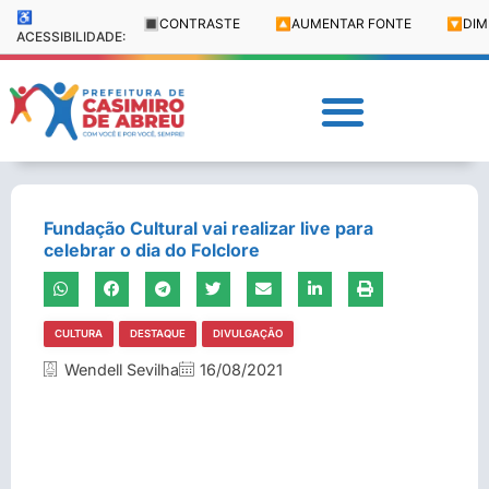
♿
🔳
CONTRASTE
🔼
AUMENTAR FONTE
🔽
DIM
ACESSIBILIDADE:
Fundação Cultural vai realizar live para
celebrar o dia do Folclore
CULTURA
DESTAQUE
DIVULGAÇÃO
Wendell Sevilha
16/08/2021