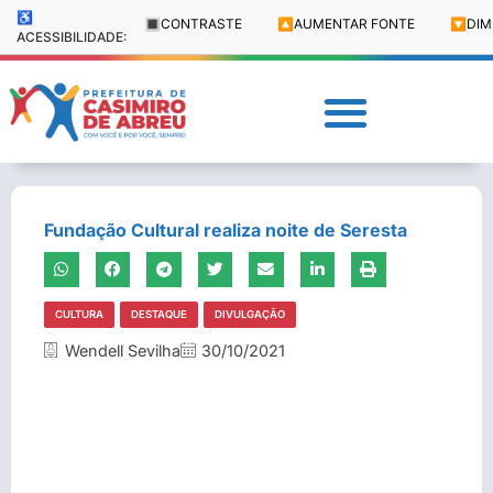
♿
🔳
CONTRASTE
🔼
AUMENTAR FONTE
🔽
DIM
ACESSIBILIDADE:
Fundação Cultural realiza noite de Seresta
CULTURA
DESTAQUE
DIVULGAÇÃO
Wendell Sevilha
30/10/2021