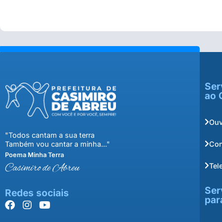
Ser
ao 
Ouv
"Todos cantam a sua terra
Con
Também vou cantar a minha..."
Poema Minha Terra
Tel
Casimiro de Abreu
Ser
Redes sociais
par