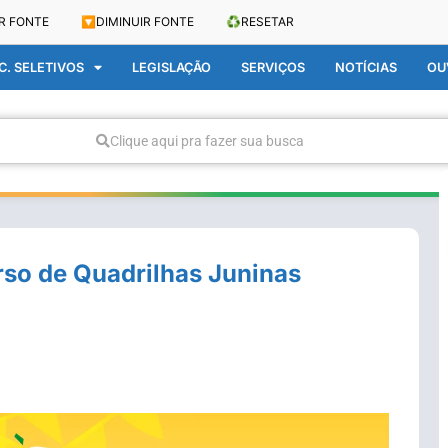
R FONTE
🔽
DIMINUIR FONTE
♻️
RESETAR
. SELETIVOS
LEGISLAÇÃO
SERVIÇOS
NOTÍCIAS
OU
Clique aqui pra fazer sua busca
rso de Quadrilhas Juninas