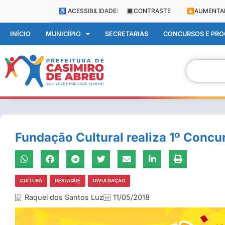
♿ ACESSIBILIDADE:
🔳
CONTRASTE
🔼
AUMENTA
INÍCIO
MUNICÍPIO
SECRETARIAS
CONCURSOS E PROC
Fundação Cultural realiza 1º Concu
CULTURA
DESTAQUE
DIVULGAÇÃO
Raquel dos Santos Luz
11/05/2018