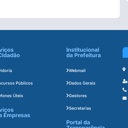
viços
Institucional
Cidadão
da Prefeitura
idoria
Webmail
cursos Públicos
Dados Gerais
efones Úteis
Gestores
Secretarias
viços
a Empresas
Portal da
Transparência