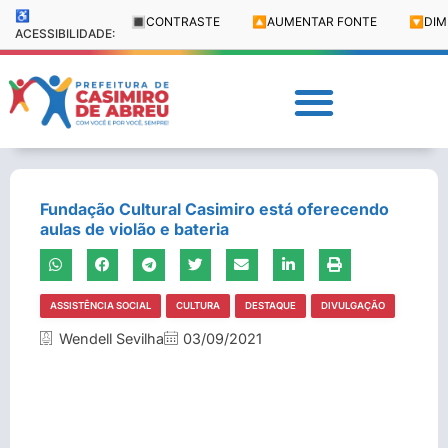
♿
🔳
CONTRASTE
🔼
AUMENTAR FONTE
🔽
DIM
ACESSIBILIDADE:
Fundação Cultural Casimiro está oferecendo
aulas de violão e bateria
ASSISTÊNCIA SOCIAL
CULTURA
DESTAQUE
DIVULGAÇÃO
Wendell Sevilha
03/09/2021