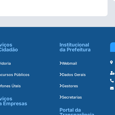
viços
Institucional
Cidadão
da Prefeitura
idoria
Webmail
cursos Públicos
Dados Gerais
efones Úteis
Gestores
Secretarias
viços
a Empresas
Portal da
Transparência