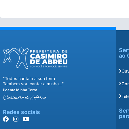
Ser
ao 
Ouv
"Todos cantam a sua terra
Con
Também vou cantar a minha..."
Poema Minha Terra
Tel
Casimiro de Abreu
Ser
Redes sociais
par